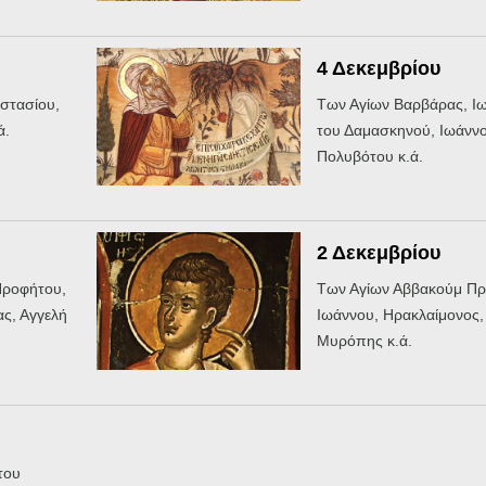
4 Δεκεμβρίου
στασίου,
Των Αγίων Βαρβάρας, Ι
ά.
του Δαμασκηνού, Ιωάνν
Πολυβότου κ.ά.
2 Δεκεμβρίου
Προφήτου,
Των Αγίων Αββακούμ Πρ
ς, Αγγελή
Ιωάννου, Ηρακλαίμονος,
Μυρόπης κ.ά.
του