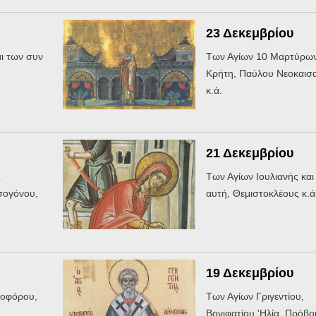
23 Δεκεμβρίου
ι των συν
Των Αγίων 10 Μαρτύρων
Κρήτη, Παύλου Νεοκαισα
κ.ά.
21 Δεκεμβρίου
ς
Των Αγίων Ιουλιανής και
σογόνου,
αυτή, Θεμιστοκλέους κ.ά
19 Δεκεμβρίου
εοφόρου,
Των Αγίων Γριγεντίου,
Βονιφατίου,'Ηλία, Πρόβο