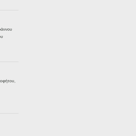
ωάννου
ου
οφήτου,