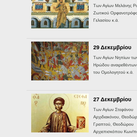
Των Αγίων Μελάνης Ρ
Ζωτικού Ορφανοτρόφο
Γελασίου κ.ά.
29 Δεκεμβρίου
Των Αγίων Νηπίων τω
Ηρώδου αναιρεθέντων
του Ομολογητού κ.ά.
27 Δεκεμβρίου
Των Αγίων Στεφάνου
Αρχιδιακόνου, Θεοδώ
Γραπτού, Θεοδώρου
Αρχιεπισκόπου Κων/πό