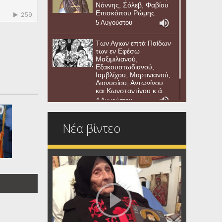
Νόννης, Σόλεβ, Φαβίου
Επισκόπου Ρώμης
5 Αυγούστου
Των Αγιων επτά Παίδων
των εν Εφέσω
Μαξιμιλιανού,
Εξακουστωδιανού,
Ιαμβλίχου, Μαρτινιανού,
Διονυσίου, Αντωνίνου
και Κωνσταντίνου κ.ά.
4 Αυγούστου
Νέα βίντεο