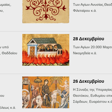
ωμαίας,
Των Αγίων Ανυσίας,Θεο
υ,
Φιλεταίρου κ.ά.
28 Δεκεμβρίου
ν υπό
Των Αγίων 20.000 Μαρτ
, Θαδδαίου
Νικομηδεία κ.ά.
26 Δεκεμβρίου
Η Σύναξις της Υπεραγία
ρου
Θεοτόκου, Ευθυμίου επ
Σάρδεων, Ευαρέστου κ.ά
λεως κ.ά.