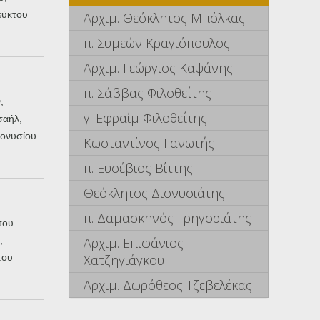
εύκτου
Αρχιμ. Θεόκλητος Μπόλκας
π. Συμεών Κραγιόπουλος
Αρχιμ. Γεώργιος Καψάνης
π. Σάββας Φιλοθεΐτης
,
γ. Εφραίμ Φιλοθεΐτης
σαήλ,
ιονυσίου
Κωσταντίνος Γανωτής
π. Ευσέβιος Βίττης
Θεόκλητος Διονυσιάτης
π. Δαμασκηνός Γρηγοριάτης
του
Αρχιμ. Επιφάνιος
,
Χατζηγιάγκου
που
Αρχιμ. Δωρόθεος Τζεβελέκας