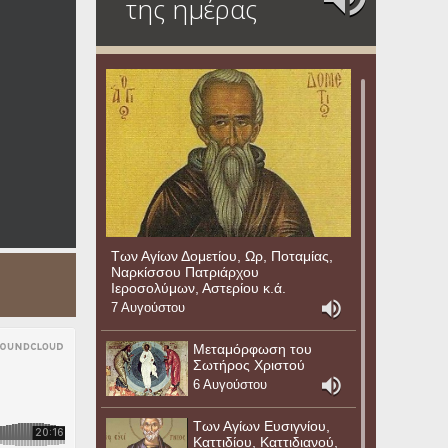
της ημέρας
Των Αγίων Δομετίου, Ωρ, Ποταμίας,
Ναρκίσσου Πατριάρχου
Ιεροσολύμων, Αστερίου κ.ά.
7 Αυγούστου
Μεταμόρφωση του
Σωτήρος Χριστού
6 Αυγούστου
Των Αγίων Ευσιγνίου,
Καττιδίου, Καττιδιανού,