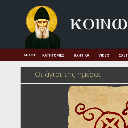
Αρχική
Πνευματική ζωή
Μαρτυρία και διδαχή
Λατρεία και προσευχή
Πατερικό ανθολόγιο
ΚΑΤΗΓΟΡΊΕΣ
ΗΧΗΤΙΚΆ
VIDEO
ΣΧΕΤ
ΑΡΧΙΚΉ
Αγιολόγιο – Εορτολόγιο
Οι άγιοι της ημέρας
Γέροντες
Η πίστη στην εποχή μας
Ορθόδοξη οικογένεια
Ορθόδοξο προσκυνητάριο
Σκέψεις-προβληματισμοί