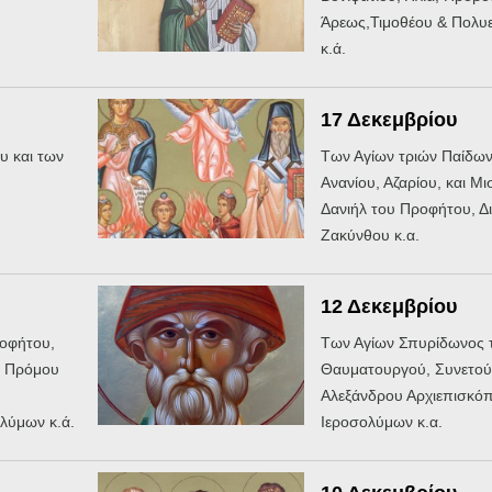
Άρεως,Τιμοθέου & Πολυ
κ.ά.
17 Δεκεμβρίου
υ και των
Των Αγίων τριών Παίδων
Ανανίου, Αζαρίου, και Μι
Δανιήλ του Προφήτου, Δ
Ζακύνθου κ.α.
12 Δεκεμβρίου
οφήτου,
Των Αγίων Σπυρίδωνος 
, Πρόμου
Θαυματουργού, Συνετού
Αλεξάνδρου Αρχιεπισκό
λύμων κ.ά.
Ιεροσολύμων κ.α.