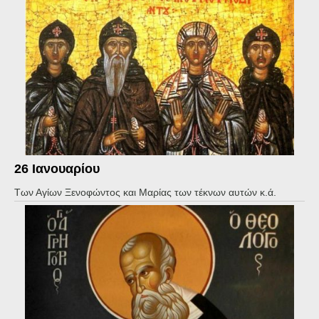
26 Ιανουαρίου
Των Αγίων Ξενοφώντος και Μαρίας των τέκνων αυτών κ.ά.