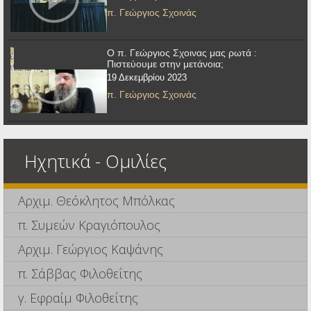
π. Γεώργιος Σχοινάς
Ο π. Γεώργιος Σχοινας μας ρωτά :
Πιστεύουμε στην μετάνοια;
19 Δεκεμβρίου 2023
π. Γεώργιος Σχοινάς
Ηχητικά - Ομιλίες
Αρχιμ. Θεόκλητος Μπόλκας
π. Συμεών Κραγιόπουλος
Αρχιμ. Γεώργιος Καψάνης
π. Σάββας Φιλοθεΐτης
γ. Εφραίμ Φιλοθεΐτης