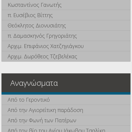
Κωσταντίνος Γανωτής
π. Ευσέβιος Βίττης
Θεόκλητος Διονυσιάτης
π. Δαμασκηνός Γρηγοριάτης
Αρχιμ. Επιφάνιος Χατζηγιάγκου
Αρχιμ. Δωρόθεος Τζεβελέκας
Αναγνώσματα
Από το Γεροντικό
Από την Αγιορείτικη παράδοση
Από την Φωνή των Πατέρων
Από τον βίο του Αγίου Ιάκωβου Τσαλίκη