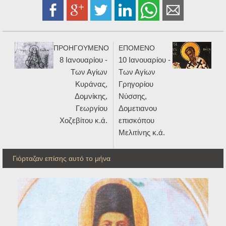
ΠΡΟΗΓΟΥΜΕΝΟ
ΕΠΟΜΕΝΟ
8 Ιανουαρίου -
10 Ιανουαρίου -
Των Αγίων
Των Αγίων
Κυράνας,
Γρηγορίου
Δομνίκης,
Νύσσης,
Γεωργίου
Δομετιανου
Χοζεβίτου κ.ά.
επισκόπου
Μελιτίνης κ.ά.
Γιόρταζαν επίσης αυτό το μήνα