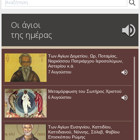
Οι άγιοι
της ημέρας
Των Αγίων Δομετίου, Ωρ, Ποταμίας,
Ναρκίσσου Πατριάρχου Ιεροσολύμων,
Αστερίου κ.ά.
7 Αυγούστου
Μεταμόρφωση του Σωτήρος Χριστού
6 Αυγούστου
Των Αγίων Ευσιγνίου, Καττιδίου,
Καττιδιανού, Νόννης, Σόλεβ, Φαβίου
Επισκόπου Ρώμης