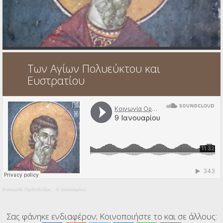
Ηχητικά
Των Αγίων Πολυεύκτου και
Ευστρατίου
Κοινωνία Ορθοδοξίας
·
9 Ιανουαρίου
Σας φάνηκε ενδιαφέρον; Κοινοποιήστε το και σε άλλους: