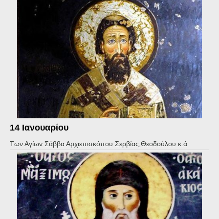
14 Ιανουαρίου
Των Αγίων Σάββα Αρχιεπισκόπου Σερβίας,Θεοδούλου κ.ά