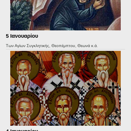
5 Ιανουαρίου
Των Αγίων Συγκλητικής, Θεοπέμπτου, Θεωνά κ.ά.