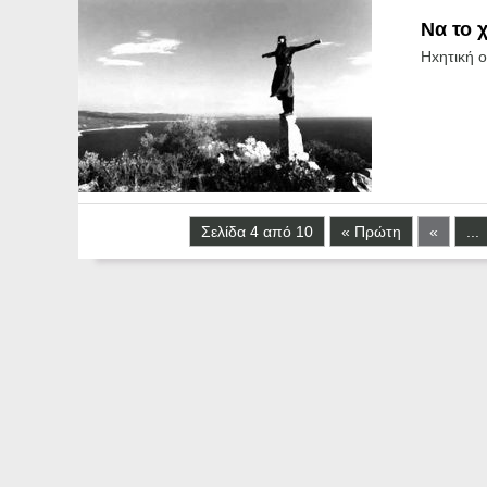
Να το 
Hxητική 
Σελίδα 4 από 10
« Πρώτη
«
...