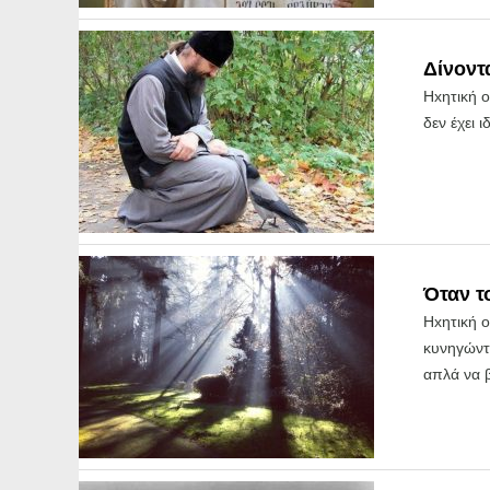
Δίνοντ
Hxητική 
δεν έχει 
Όταν τ
Hxητική ο
κυνηγώντ
απλά να