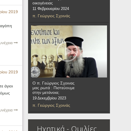
οικογένειας
11 Φεβρουαρίου 2024
ρίου 2019
π. Γεώργιος Σχοινάς
 αγάπη
υνέχεια
ρίου 2019
Ο π. Γεώργιος Σχοινας
ε άγιοι
μας ρωτά : Πιστεύουμε
στην μετάνοια;
 όμως
19 Δεκεμβρίου 2023
π. Γεώργιος Σχοινάς
υνέχεια
Ηχητικά - Ομιλίες