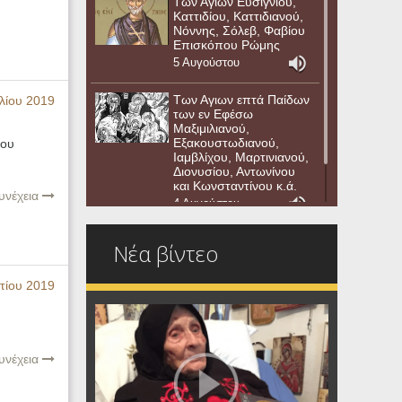
Των Αγίων Ευσιγνίου,
Καττιδίου, Καττιδιανού,
Νόννης, Σόλεβ, Φαβίου
Επισκόπου Ρώμης
5 Αυγούστου
Των Αγιων επτά Παίδων
λίου 2019
των εν Εφέσω
Μαξιμιλιανού,
Εξακουστωδιανού,
ίου
Ιαμβλίχου, Μαρτινιανού,
Διονυσίου, Αντωνίνου
και Κωνσταντίνου κ.ά.
υνέχεια
4 Αυγούστου
Νέα βίντεο
τίου 2019
υνέχεια