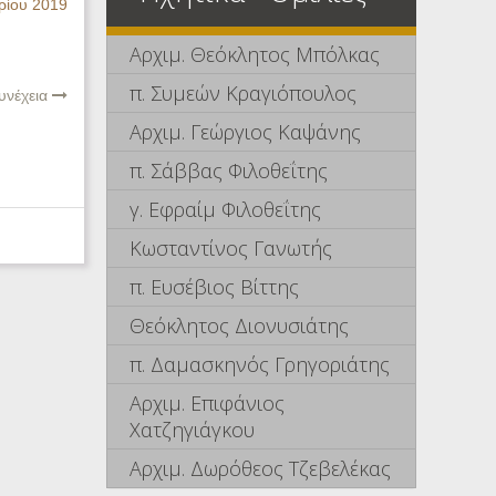
ρίου 2019
Αρχιμ. Θεόκλητος Μπόλκας
π. Συμεών Κραγιόπουλος
υνέχεια
Αρχιμ. Γεώργιος Καψάνης
π. Σάββας Φιλοθεΐτης
γ. Εφραίμ Φιλοθεΐτης
Κωσταντίνος Γανωτής
π. Ευσέβιος Βίττης
Θεόκλητος Διονυσιάτης
π. Δαμασκηνός Γρηγοριάτης
Αρχιμ. Επιφάνιος
Χατζηγιάγκου
Αρχιμ. Δωρόθεος Τζεβελέκας