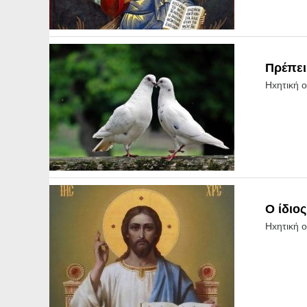
Πρέπει
Hxητική 
Ο ίδιο
Hxητική 