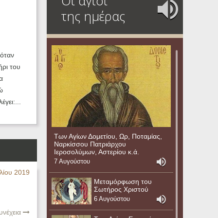
Οι άγιοι
της ημέρας
 όταν
ήρι του
α
ώ
γει:...
Των Αγίων Δομετίου, Ωρ, Ποταμίας,
Ναρκίσσου Πατριάρχου
Ιεροσολύμων, Αστερίου κ.ά.
7 Αυγούστου
λίου 2019
Μεταμόρφωση του
Σωτήρος Χριστού
6 Αυγούστου
υνέχεια