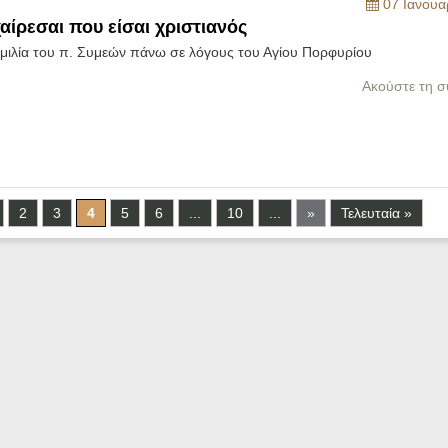
07 Ιανουα
χαίρεσαι που είσαι χριστιανός
ομιλία του π. Συμεών πάνω σε λόγους του Αγίου Πορφυρίου
Ακούστε τη σ
2
3
4
5
6
...
10
...
»
Τελευταία »