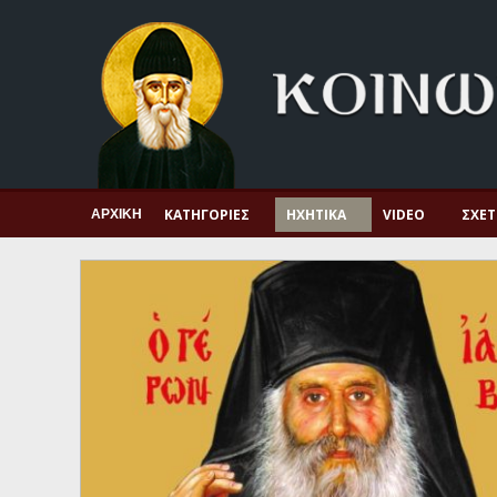
Αρχική
Πνευματική ζωή
Μαρτυρία και διδαχή
Λατρεία και προσευχή
Πατερικό ανθολόγιο
ΚΑΤΗΓΟΡΊΕΣ
ΗΧΗΤΙΚΆ
VIDEO
ΣΧΕΤ
ΑΡΧΙΚΉ
Αγιολόγιο – Εορτολόγιο
Γέροντες
Η πίστη στην εποχή μας
Ορθόδοξη οικογένεια
Ορθόδοξο προσκυνητάριο
Σκέψεις-προβληματισμοί