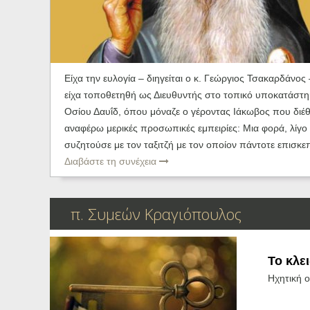
Ηχητικά
Είχα την ευλογία – διηγείται ο κ. Γεώργιος Τσακαρδάνος
είχα τοποθετηθή ως Διευθυντής στο τοπικό υποκατάστη
Οσίου Δαυΐδ, όπου μόναζε ο γέροντας Ιάκωβος που διέθε
αναφέρω μερικές προσωπικές εμπειρίες: Μια φορά, λίγο
συζητούσε με τον ταξιτζή με τον οποίον πάντοτε επισκεπτ
Διαβάστε τη συνέχεια
π. Συμεών Κραγιόπουλος
Το κλε
Ηχητική 