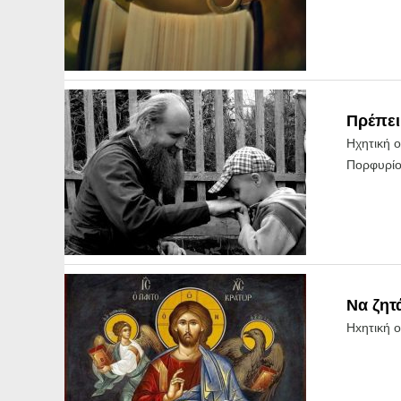
Πρέπει
Ηχητική 
Πορφυρί
Να ζητ
Hxητική 