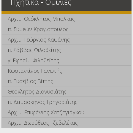
Ηχητικά - Ομιλίες
Αρχιμ. Θεόκλητος Μπόλκας
π. Συμεών Κραγιόπουλος
Αρχιμ. Γεώργιος Καψάνης
π. Σάββας Φιλοθεΐτης
γ. Εφραίμ Φιλοθεΐτης
Κωσταντίνος Γανωτής
π. Ευσέβιος Βίττης
Θεόκλητος Διονυσιάτης
π. Δαμασκηνός Γρηγοριάτης
Αρχιμ. Επιφάνιος Χατζηγιάγκου
Αρχιμ. Δωρόθεος Τζεβελέκας