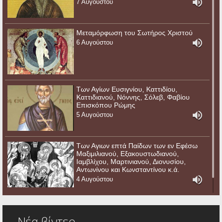
7 Αυγούστου
Μεταμόρφωση του Σωτήρος Χριστού
6 Αυγούστου
Των Αγίων Ευσιγνίου, Καττιδίου,
Καττιδιανού, Νόννης, Σόλεβ, Φαβίου
Επισκόπου Ρώμης
5 Αυγούστου
Των Αγιων επτά Παίδων των εν Εφέσω
Μαξιμιλιανού, Εξακουστωδιανού,
Ιαμβλίχου, Μαρτινιανού, Διονυσίου,
Αντωνίνου και Κωνσταντίνου κ.ά.
4 Αυγούστου
Νέα βίντεο