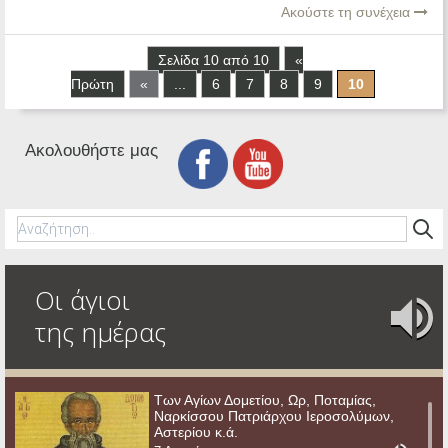
Ακούστε τη συνέχεια
Σελίδα 10 από 10
«
Πρώτη
«
...
6
7
8
9
10
Ακολουθήστε μας
Οι άγιοι
της ημέρας
Των Αγίων Δομετίου, Ωρ, Ποταμίας,
Ναρκίσσου Πατριάρχου Ιεροσολύμων,
Αστερίου κ.ά.