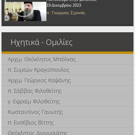
19 Δεκεμβρίου 2023
π. Γεώργιος Σχοινάς
Ηχητικά - Ομιλίες
Αρχιμ. Θεόκλητος Μπόλκας
π. Συμεών Κραγιόπουλος
Αρχιμ. Γεώργιος Καψάνης
π. Σάββας Φιλοθεΐτης
γ. Εφραίμ Φιλοθεΐτης
Κωσταντίνος Γανωτής
π. Ευσέβιος Βίττης
Θεόκλητος Διονυσιάτης