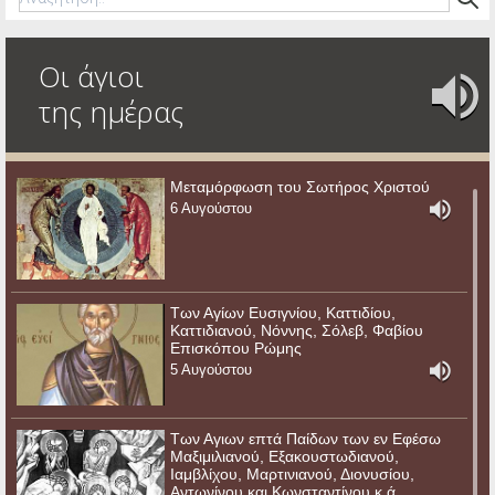
Οι άγιοι
της ημέρας
Μεταμόρφωση του Σωτήρος Χριστού
6 Αυγούστου
Των Αγίων Ευσιγνίου, Καττιδίου,
Καττιδιανού, Νόννης, Σόλεβ, Φαβίου
Επισκόπου Ρώμης
5 Αυγούστου
Των Αγιων επτά Παίδων των εν Εφέσω
Μαξιμιλιανού, Εξακουστωδιανού,
Ιαμβλίχου, Μαρτινιανού, Διονυσίου,
Αντωνίνου και Κωνσταντίνου κ.ά.