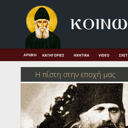
Αρχική
Πνευματική ζωή
Μαρτυρία και διδαχή
Λατρεία και προσευχή
Πατερικό ανθολόγιο
ΚΑΤΗΓΟΡΊΕΣ
ΗΧΗΤΙΚΆ
VIDEO
ΣΧΕΤ
ΑΡΧΙΚΉ
Αγιολόγιο – Εορτολόγιο
Η πίστη στην εποχή μας
Γέροντες
Η πίστη στην εποχή μας
Ορθόδοξη οικογένεια
Ορθόδοξο προσκυνητάριο
Σκέψεις-προβληματισμοί