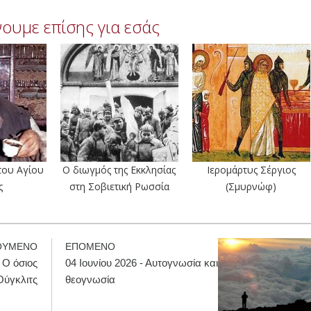
ουμε επίσης για εσάς
του Αγίου
Ο διωγμός της Εκκλησίας
Ιερομάρτυς Σέργιος
ς
στη Σοβιετική Ρωσσία
(Σμυρνώφ)
ΟΥΜΕΝΟ
ΕΠΟΜΕΝΟ
- Ο όσιος
04 Ιουνίου 2026 - Αυτογνωσία και
Ούγκλιτς
θεογνωσία