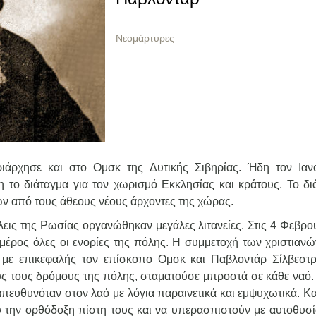
Nεομάρτυρες
ριάρχησε και στο Ομσκ της Δυτικής Σιβηρίας. Ήδη τον Ιαν
 το διάταγμα για τον χωρισμό Εκκλησίας και κράτους. Το δι
ών από τους άθεους νέους άρχοντες της χώρας.
εις της Ρωσίας οργανώθηκαν μεγάλες λιτανείες. Στις 4 Φεβρο
 μέρος όλες οι ενορίες της πόλης. Η συμμετοχή των χριστιανώ
, με επικεφαλής τον επίσκοπο Ομσκ και Παβλοντάρ Σίλβεστρ
υς τους δρόμους της πόλης, σταματούσε μπροστά σε κάθε ναό. 
πευθυνόταν στον λαό με λόγια παραινετικά και εμψυχωτικά. Κ
υ την ορθόδοξη πίστη τους και να υπερασπιστούν με αυτοθυσί