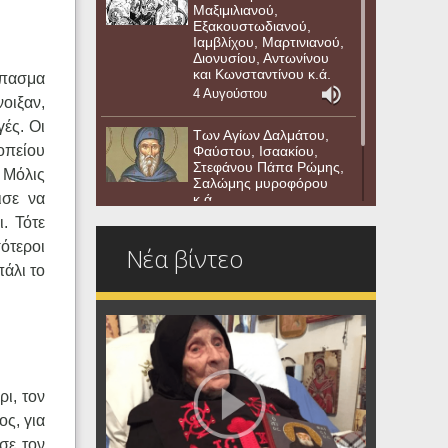
Μαξιμιλιανού,
Εξακουστωδιανού,
Ιαμβλίχου, Μαρτινιανού,
Διονυσίου, Αντωνίνου
και Κωνσταντίνου κ.ά.
σπασμα
4 Αυγούστου
οιξαν,
ές. Οι
Των Αγίων Δαλμάτου,
οπείου
Φαύστου, Ισαακίου,
Στεφάνου Πάπα Ρώμης,
 Μόλις
Σαλώμης μυροφόρου
ισε να
κ.ά.
3 Αυγούστου
. Τότε
σότεροι
Νέα βίντεο
πάλι το
ι, τον
ς, για
σε τον