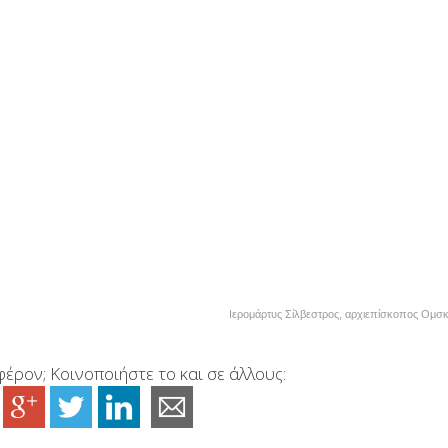
Ιερομάρτυς Σίλβεστρος, αρχιεπίσκοπος Ομσ
έρον; Κοινοποιήστε το και σε άλλους: