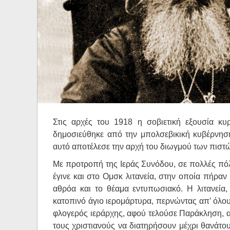
Ηχητικά
Στις αρχές του 1918 η σοβιετική εξουσία κυ
δημοσιεύθηκε από την μπολσεβικική κυβέρνηση
αυτό αποτέλεσε την αρχή του διωγμού των πιστ
Με προτροπή της Ιεράς Συνόδου, σε πολλές πόλ
έγινε και στο Ομσκ λιτανεία, στην οποία πήραν
αθρόα και το θέαμα εντυπωσιακό. Η λιτανεία
κατοπινό άγιο ιερομάρτυρα, περνώντας απ’ όλο
φλογερός ιεράρχης, αφού τελούσε Παράκληση, α
τους χριστιανούς να διατηρήσουν μέχρι θανάτο