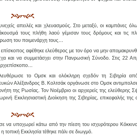
νεχείς απειλές και χλευασμούς. Στο μεταξύ, οι καμπάνες όλ
κουσμά τους πλήθη λαού γέμισαν τους δρόμους και τις πλα
θέρωση του ποιμενάρχη τους…
 ο επίσκοπος αφέθηκε ελεύθερος με τον όρο να μην απομακρυνθ
χα και να συμμετάσχει στην Πανρωσική Σύνοδο. Στις 22 Απρ
 αρχιεπίσκοπο…
ελευθέρωσε το Ομσκ και ολόκληρη σχεδόν τη Σιβηρία απ
ευκών Αλέξανδρος Β. Κολτσάκ οργάνωσε στο Ομσκ αντιμπολσε
νήτη της Ρωσίας. Τον Νοέμβριο οι αρχιερείς της ελεύθερης Σι
ινή Εκκλησιαστική Διοίκηση της Σιβηρίας, επικεφαλής της 
σε να υποχωρεί κάτω από την πίεση του ισχυρότερου Κόκκινο
 η τοπική Εκκλησία τέθηκε πάλι σε διωγμό.