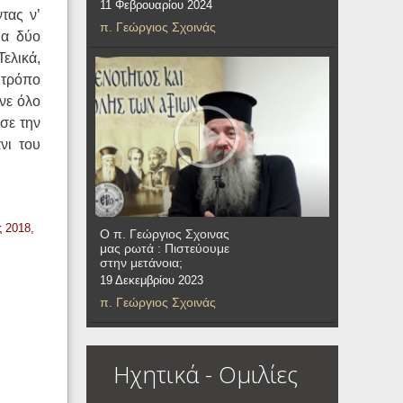
11 Φεβρουαρίου 2024
τας ν’
π. Γεώργιος Σχοινάς
ια δύο
ελικά,
ε τρόπο
νε όλο
σε την
νι του
 2018,
Ο π. Γεώργιος Σχοινας
μας ρωτά : Πιστεύουμε
στην μετάνοια;
19 Δεκεμβρίου 2023
π. Γεώργιος Σχοινάς
Ηχητικά - Ομιλίες