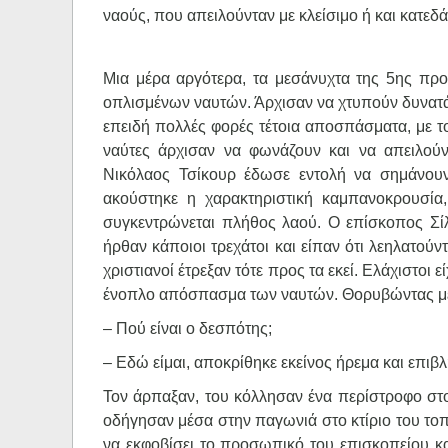
ναούς, που απειλούνταν με κλείσιμο ή και κατεδ
Μια μέρα αργότερα, τα μεσάνυχτα της 5ης πρ
οπλισμένων ναυτών. Άρχισαν να χτυπούν δυνατά
επειδή πολλές φορές τέτοια αποσπάσματα, με το
ναύτες άρχισαν να φωνάζουν και να απειλούν
Νικόλαος Τσίκουρ έδωσε εντολή να σημάνουν
ακούστηκε η χαρακτηριστική καμπανοκρουσία
συγκεντρώνεται πλήθος λαού. Ο επίσκοπος Σίλβ
ήρθαν κάποιοι τρεχάτοι και είπαν ότι λεηλατούν
χριστιανοί έτρεξαν τότε προς τα εκεί. Ελάχιστοι 
ένοπλο απόσπασμα των ναυτών. Θορυβώντας με τ
– Πού είναι ο δεσπότης;
– Εδώ είμαι, αποκρίθηκε εκείνος ήρεμα και επιβλ
Τον άρπαξαν, του κόλλησαν ένα περίστροφο στο
οδήγησαν μέσα στην παγωνιά στο κτίριο του το
να εκφοβίσει το προσωπικό του επισκοπείου κ