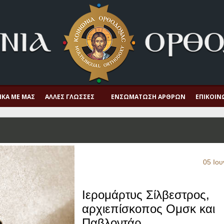
ΙΚΆ ΜΕ ΜΑΣ
ΆΛΛΕΣ ΓΛΏΣΣΕΣ
ΕΝΣΩΜΆΤΩΣΗ ΆΡΘΡΩΝ
ΕΠΙΚΟΙΝ
05 Ιου
Ιερομάρτυς Σίλβεστρος,
αρχιεπίσκοπος Ομσκ και
Παβλοντάρ