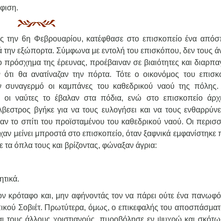
άφιση.
ος την 6η Φεβρουαρίου, κατέφθασε στο επισκοπείο ένα από
 την εξώπορτα. Σύμφωνα με εντολή του επισκόπου, δεν τους άν
 πρόσχημα της έρευνας, προέβαιναν σε βιαιότητες και διαρπαγ
 ότι θα ανατίναζαν την πόρτα. Τότε ο οικονόμος του επισκ
 συναγερμό οι καμπάνες του καθεδρικού ναού της πόλης.
, οι ναύτες το έβαλαν στα πόδια, ενώ στο επισκοπείο άρχ
εστρος βγήκε για να τους ευλογήσει και να τους ενθαρρύνει
ταν το σπίτι του προϊσταμένου του καθεδρικού ναού. Οι περισ
είχαν μείνει μπροστά στο επισκοπείο, όταν ξαφνικά εμφανίστηκε 
α όπλα τους και βρίζοντας, φώναξαν άγρια:
ητικά.
ν κρόταφο και, μην αφήνοντάς τον να πάρει ούτε ένα πανωφόρ
πικού Σοβιέτ. Πρωτύτερα, όμως, ο επικεφαλής του αποσπάσματο
αι τους άλλους χριστιανούς, πυροβόλησε εν ψυχρώ και σκότω