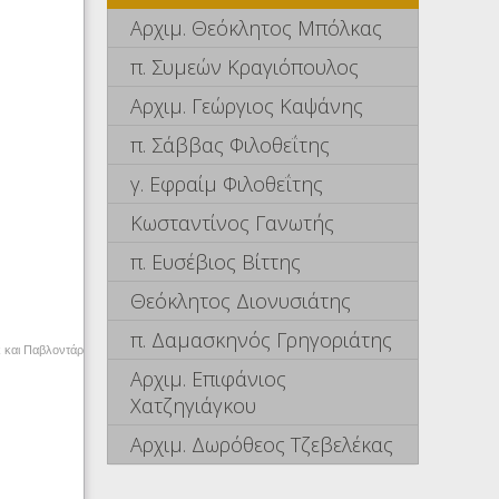
Αρχιμ. Θεόκλητος Μπόλκας
π. Συμεών Κραγιόπουλος
Αρχιμ. Γεώργιος Καψάνης
π. Σάββας Φιλοθεΐτης
γ. Εφραίμ Φιλοθεΐτης
Κωσταντίνος Γανωτής
π. Ευσέβιος Βίττης
Θεόκλητος Διονυσιάτης
π. Δαμασκηνός Γρηγοριάτης
κ και Παβλοντάρ
Αρχιμ. Επιφάνιος
Χατζηγιάγκου
Αρχιμ. Δωρόθεος Τζεβελέκας