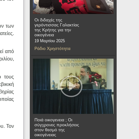
Οι διδαχές της
γερόντισσας Γαλακτίας
ων των
της Κρήτης για την
τείες.
οικογένεια
19 Μαρτίου 2025
Ράδιο Χρηστότητα
εί από
ιλίου,
ό τους
βικική
βηρίας
οποίας
Ποιά οικογενεια ; Οι
σύγχρονες προκλήσεις
υ. Τον
στον θεσμό της
οικογένειας