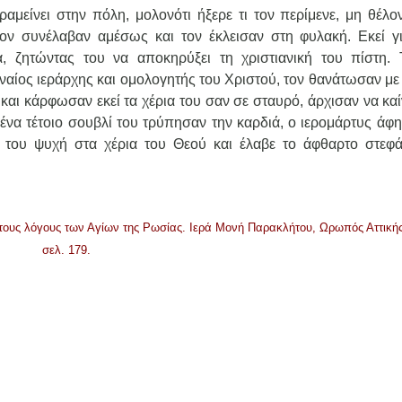
μείνει στην πόλη, μολονότι ήξερε τι τον περίμενε, μη θέλον
τον συνέλαβαν αμέσως και τον έκλεισαν στη φυλακή. Εκεί γ
 ζητώντας του να αποκηρύξει τη χριστιανική του πίστη. Τ
νναίος ιεράρχης και ομολογητής του Χριστού, τον θανάτωσαν μ
αι κάρφωσαν εκεί τα χέρια του σαν σε σταυρό, άρχισαν να καί
ένα τέτοιο σουβλί του τρύπησαν την καρδιά, ο ιερομάρτυς άφη
α του ψυχή στα χέρια του Θεού και έλαβε το άφθαρτο στεφά
ι τους λόγους των Αγίων της Ρωσίας. Ιερά Μονή Παρακλήτου, Ωρωπός Αττικής
σελ. 179.