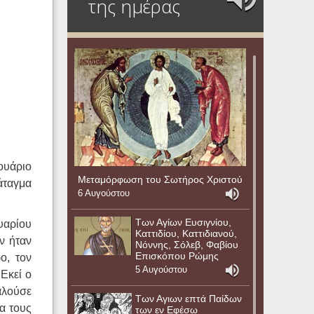
της ημέρας
ουάριο
Μεταμόρφωση του Σωτήρος Χριστού
άταγμα
6 Αυγούστου
Των Αγίων Ευσιγνίου,
υαρίου
Καττιδίου, Καττιδιανού,
ν ήταν
Νόννης, Σόλεβ, Φαβίου
Επισκόπου Ρώμης
ο, τον
5 Αυγούστου
Εκεί ο
αλούσε
Των Αγιων επτά Παίδων
α τους
των εν Εφέσω