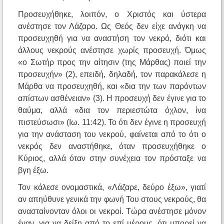
Προσευχήθηκε, λοιπόν, ο Χριστός και ύστερα
ανέστησε τον Λάζαρο. Ως Θεός δεν είχε ανάγκη να
προσευχηθή για να αναστήση τον νεκρό, διότι και
άλλους νεκρούς ανέστησε χωρίς προσευχή. Όμως
«ο Σωτήρ προς την αίτησιν (της Μάρθας) ποιεί την
προσευχήν» (2), επειδή, δηλαδή, τον παρακάλεσε η
Μάρθα να προσευχηθή, και «δια την των παρόντων
απίστων ασθένειαν» (3). Η προσευχή δεν έγινε για το
θαύμα, αλλά «δια τον περιεστώτα όχλον, ίνα
πιστεύσωσι» (Ιω. 11:42). Το ότι δεν έγινε η προσευχή
για την ανάσταση του νεκρού, φαίνεται από το ότι ο
νεκρός δεν αναστήθηκε, όταν προσευχήθηκε ο
Κύριος, αλλά όταν στην συνέχεια τον πρόσταξε να
βγη έξω.
Τον κάλεσε ονομαστικά, «Λάζαρε, δεύρο έξω», γιατί
αν απηύθυνε γενικά την φωνή Του στους νεκρούς, θα
ανασταίνονταν όλοι οι νεκροί. Τώρα ανέστησε μόνον
έναν, για να δείξη από το επί μέρους, ότι μπορεί να