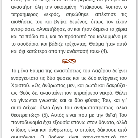
αναστήση όλη την οικουμένη. Υπάκουσε, λοιπόν, ο
τετραήμερος νεκρός, σηκώθηκε, απέκτησε τις
αισθήσεις του και βγήκε δεμένος, όπως τον είχαν
ενταφιάσει. «Αναπήδησε, αν και ήταν δεμένα τα χέρια
και τα πόδια του, και το πρόσωπό του καλυμμένο με
το σουδάριο, και βάδιζε τρέχοντας. Θαύμα ήταν αυτό
και όχι κατώτερο από την ανάστασή του» (4).
Το μέγα θαύμα της αναστάσεως του Λαζάρου δείχνει
εναργέστατα τις δύο φύσεις και τις δύο ενέργειες του
Χριστού. «Ως άνθρωπος μεν, και ρωτά και δακρύζει·
ως Θεός δε, ανασταίνει τον τετραήμερο νεκρό. Θέλει
να γίνωνται γνωστές και οι δύο φύσεις Του, και γι’
αυτό δείχνει άλλα έργα Του ανθρωποπρεπώς, άλλα
θεοπρεπώς» (5). Αυτός είναι που με την θεϊκή Του
παντοδυναμία έχει εξουσία επάνω στον θάνατο, αλλά
ο ίδιος είναι και άνθρωπος, ο οποίος δάκρυσε από
συμπόνοια. Ο θρήνος είναι χαρακτηριστικό της