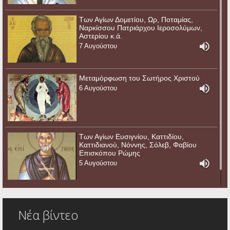
Των Αγίων Δομετίου, Ωρ, Ποταμίας,
Ναρκίσσου Πατριάρχου Ιεροσολύμων,
Αστερίου κ.ά.
7 Αυγούστου
Μεταμόρφωση του Σωτήρος Χριστού
6 Αυγούστου
Των Αγίων Ευσιγνίου, Καττιδίου,
Καττιδιανού, Νόννης, Σόλεβ, Φαβίου
Επισκόπου Ρώμης
5 Αυγούστου
Νέα βίντεο