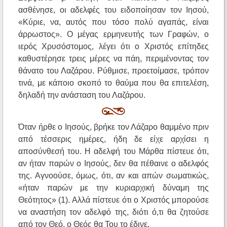
ασθένησε, οι αδελφές του ειδοποίησαν τον Ιησού,
«Κύριε, να, αυτός που τόσο πολύ αγαπάς, είναι
άρρωστος». Ο μέγας ερμηνευτής των Γραφών, ο
ιερός Χρυσόστομος, λέγει ότι ο Χριστός επίτηδες
καθυστέρησε τρεις μέρες να πάη, περιμένοντας τον
θάνατο του Λαζάρου. Ρύθμισε, προετοίμασε, τρόπον
τινά, με κάποιο σκοπό το θαύμα που θα επιτελέση,
δηλαδή την ανάσταση του Λαζάρου.
Όταν ήρθε ο Ιησούς, βρήκε τον Λάζαρο θαμμένο πριν
από τέσσερις ημέρες, ήδη δε είχε αρχίσει η
αποσύνθεσή του. Η αδελφή του Μάρθα πίστευε ότι,
αν ήταν παρών ο Ιησούς, δεν θα πέθαινε ο αδελφός
της. Αγνοούσε, όμως, ότι, αν και απών σωματικώς,
«ήταν παρών με την κυριαρχική δύναμη της
Θεότητος» (1). Αλλά πίστευε ότι ο Χριστός μπορούσε
να αναστήση τον αδελφό της, διότι ό,τι θα ζητούσε
από τον Θεό, ο Θεός θα Του το έδινε.