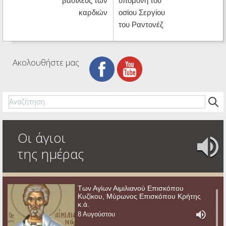
βασιλεύς των
υπομονή του
καρδιών
οσίου Σεργίου
του Ραντονέζ
Ακολουθήστε μας
Οι άγιοι
της ημέρας
Των Αγίων Αιμιλιανού Επισκόπου
Κυζίκου, Μύρωνος Επισκόπου Κρήτης
κ.ά.
8 Αυγούστου