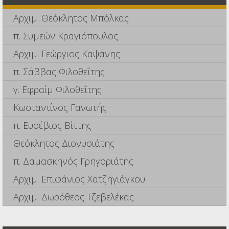
Αρχιμ. Θεόκλητος Μπόλκας
π. Συμεών Κραγιόπουλος
Αρχιμ. Γεώργιος Καψάνης
π. Σάββας Φιλοθεΐτης
γ. Εφραίμ Φιλοθεΐτης
Κωσταντίνος Γανωτής
π. Ευσέβιος Βίττης
Θεόκλητος Διονυσιάτης
π. Δαμασκηνός Γρηγοριάτης
Αρχιμ. Επιφάνιος Χατζηγιάγκου
Αρχιμ. Δωρόθεος Τζεβελέκας