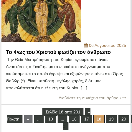
06 Αυγούστου 2025
Το Φως του Χριστού φωτίζει τον άνθρωπο
Την Θεία Μεταμόρφωση του Κυρίου εγκωμίασε ο άγιος
Αναστάσιος ο Σιναΐτης με το ωραιότατο ανάγνωσμα που
ακούσαμε και το οποίο έγραψε και εξεφώνησε επάνω στο Όρος
Θαβώρ (*). Είναι υπόθεση μεγάλης χαράς, διότι μας
αποκαλύπτεται ότι η έλευση του Κυρίου […]
Διαβάστε τη συνέχεια του άρθρου
Σελίδα 18 από 201
«
Πρώτη
«
...
10
...
16
17
18
19
20
»