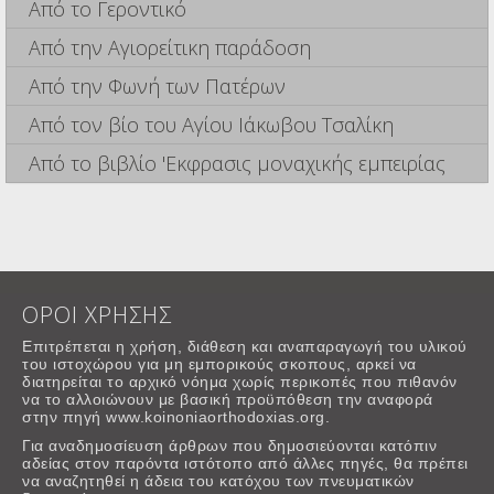
Από το Γεροντικό
Από την Αγιορείτικη παράδοση
Από την Φωνή των Πατέρων
Από τον βίο του Αγίου Ιάκωβου Τσαλίκη
Από το βιβλίο 'Εκφρασις μοναχικής εμπειρίας
ΟΡΟΙ ΧΡΗΣΗΣ
Επιτρέπεται η χρήση, διάθεση και αναπαραγωγή του υλικού
του ιστοχώρου για μη εμπορικούς σκοπους, αρκεί να
διατηρείται το αρχικό νόημα χωρίς περικοπές που πιθανόν
να το αλλοιώνουν με βασική προϋπόθεση την αναφορά
στην πηγή www.koinoniaorthodoxias.org.
Για αναδημοσίευση άρθρων που δημοσιεύονται κατόπιν
αδείας στον παρόντα ιστότοπο από άλλες πηγές, θα πρέπει
να αναζητηθεί η άδεια του κατόχου των πνευματικών