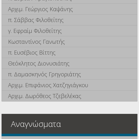
Αρχιμ. Γεώργιος Καψάνης
π. Σάββας Φιλοθεΐτης
γ. Εφραίμ Φιλοθεΐτης
Κωσταντίνος Γανωτής
π. Ευσέβιος Βίττης
Θεόκλητος Διονυσιάτης
π. Δαμασκηνός Γρηγοριάτης
Αρχιμ. Επιφάνιος Χατζηγιάγκου
Αρχιμ. Δωρόθεος Τζεβελέκας
Αναγνώσματα