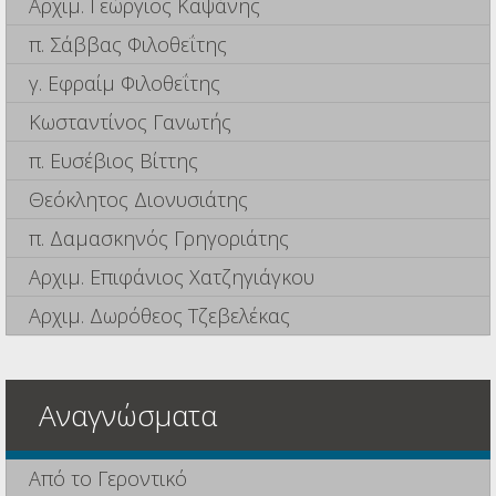
Αρχιμ. Γεώργιος Καψάνης
π. Σάββας Φιλοθεΐτης
γ. Εφραίμ Φιλοθεΐτης
Κωσταντίνος Γανωτής
π. Ευσέβιος Βίττης
Θεόκλητος Διονυσιάτης
π. Δαμασκηνός Γρηγοριάτης
Αρχιμ. Επιφάνιος Χατζηγιάγκου
Αρχιμ. Δωρόθεος Τζεβελέκας
Αναγνώσματα
Από το Γεροντικό